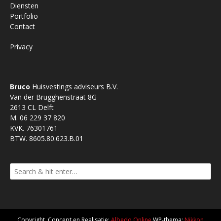
Diensten
Portfolio
Contact
Privacy
Bruco
Huisvestings adviseurs B.V.
Van der Brugghenstraat 8G
2613 CL Delft
M. 06 229 37 820
KVK. 76301761
BTW. 8605.80.623.B.01
Copyright, Concept en Realisatie:
Albedo Online
WP-thema:
Nikkon